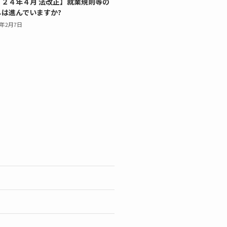
０２４年４月 法改正】就業規則等の
しは進んでいますか?
4年2月7日