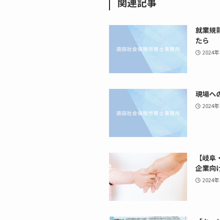
関連記事
就業規
たら
2024
現場へ
2024
【岐阜
企業向
2024