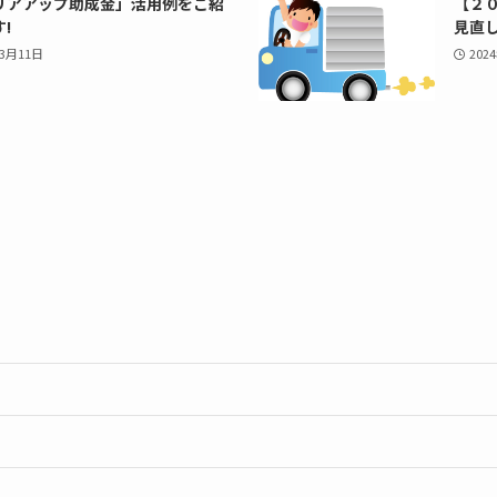
リアアップ助成金」活用例をご紹
【２
!
見直
年3月11日
202