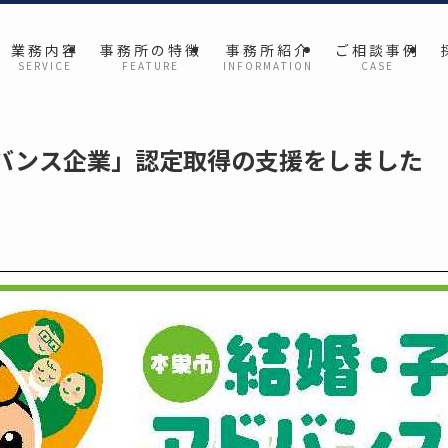
業 務 内 容
事 務 所 の 特 徴
事 務 所 紹 介
ご 相 談 事 例
S E R V I C E
F E A T U R E
I N F O R M A T I O N
C A S E
バンス企業」認定取得の支援をしました