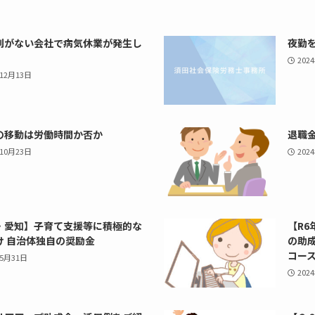
則がない会社で病気休業が発生し
夜勤
202
年12月13日
の移動は労働時間か否か
退職
年10月23日
202
・愛知】子育て支援等に積極的な
【R
け 自治体独自の奨励金
の助
コース
年5月31日
202