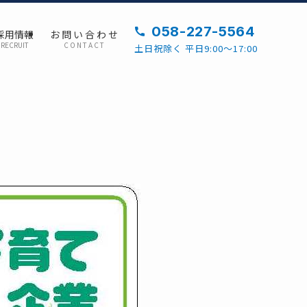
058-227-5564
採用情報
お 問 い 合 わ せ
RECRUIT
C O N T A C T
土日祝除く 平日9:00～17:00