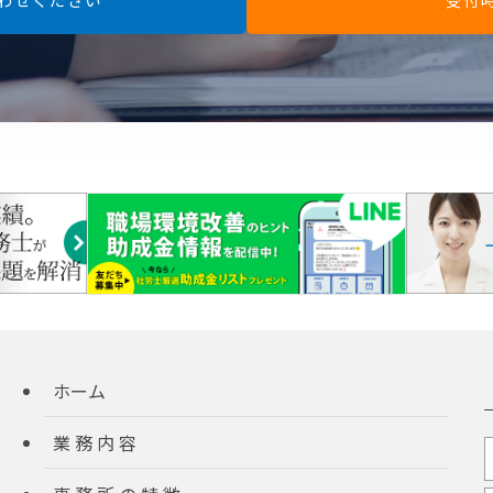
ホーム
業 務 内 容