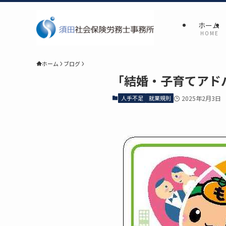
ホーム
H O M E
ホーム
ブログ
「結婚・子育てアド
人手不足
就業規則
2025年2月3日