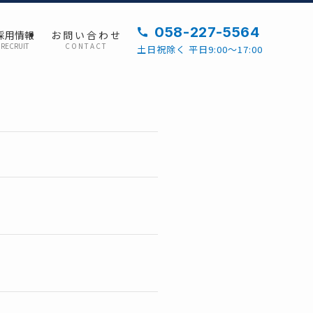
058-227-5564
採用情報
お 問 い 合 わ せ
RECRUIT
C O N T A C T
土日祝除く 平日9:00～17:00