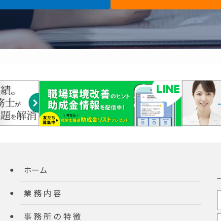
ホーム
業 務 内 容
事 務 所 の 特 徴