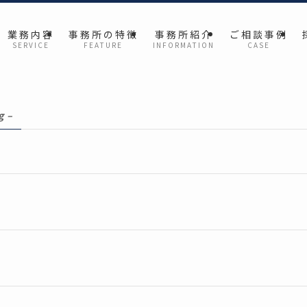
業 務 内 容
事 務 所 の 特 徴
事 務 所 紹 介
ご 相 談 事 例
S E R V I C E
F E A T U R E
I N F O R M A T I O N
C A S E
g –