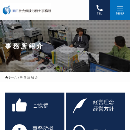
TEL
MENU
事 務 所 紹 介
ホーム
事 務 所 紹 介
経営理念
ご挨拶
経営方針
事務所概