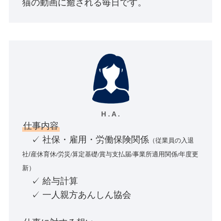
猫の動画に癒される毎日です。
H . A .
仕事内容
✓ 社保・雇用・労働保険関係
（従業員の入退
社/産休育休
労災
算定基礎
賞与支払届
事業所適用関係
年度更
/
/
/
/
/
新）
✓ 給与計算
✓ 一人親方あんしん協会