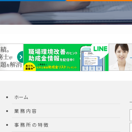
ホーム
業 務 内 容
事 務 所 の 特 徴