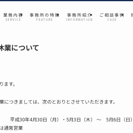
業 務 内 容
事 務 所 の 特 徴
事 務 所 紹 介
ご 相 談 事 例
S E R V I C E
F E A T U R E
I N F O R M A T I O N
C A S E
休業について
ります。
業につきましては、次のとおりとさせていただきます。
平成30年4月30日（月）・5月3日（木） ～ 5月6日（日
）は通常営業