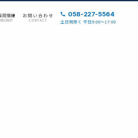
058-227-5564
採用情報
お 問 い 合 わ せ
RECRUIT
C O N T A C T
土日祝除く 平日9:00～17:00
）