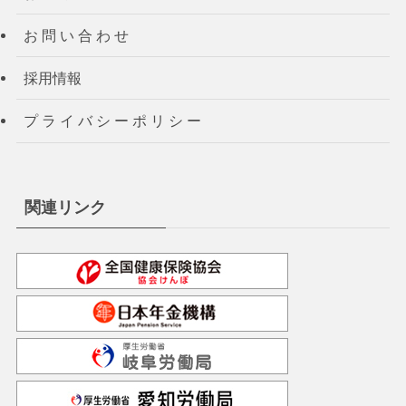
お 問 い 合 わ せ
採用情報
プ ラ イ バ シ ー ポ リ シ ー
関連リンク