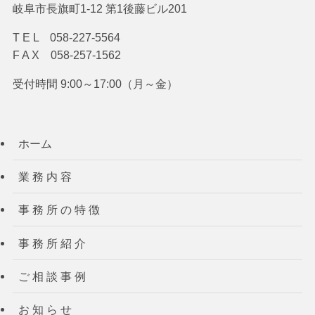
岐阜市長旗町1-12 第1後藤ビル201
T E L 058-227-5564
F A X 058-257-1562
受付時間 9:00～17:00（月～金）
ホーム
業 務 内 容
事 務 所 の 特 徴
事 務 所 紹 介
ご 相 談 事 例
お 知 ら せ